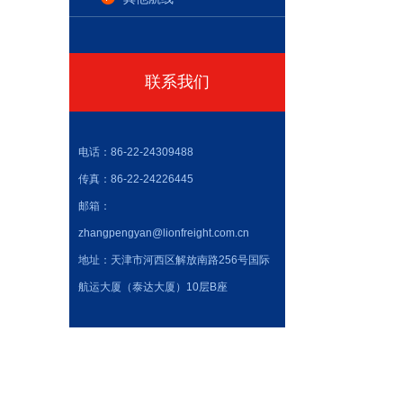
联系我们
电话：86-22-24309488
传真：86-22-24226445
邮箱：
zhangpengyan@lionfreight.com.cn
地址：天津市河西区解放南路256号国际
航运大厦（泰达大厦）10层B座