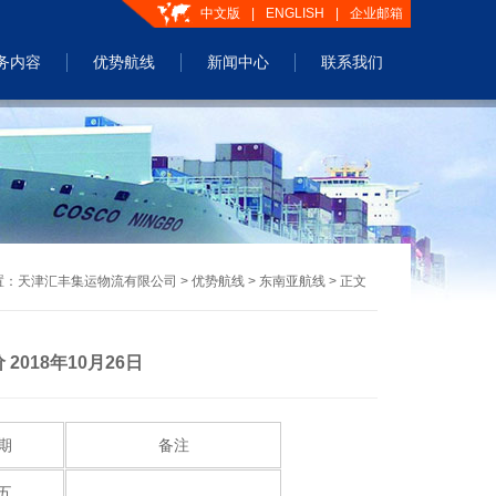
中文版
|
ENGLISH
|
企业邮箱
务内容
优势航线
新闻中心
联系我们
置：
天津汇丰集运物流有限公司
>
优势航线
>
东南亚航线
> 正文
018年10月26日
期
备注
五