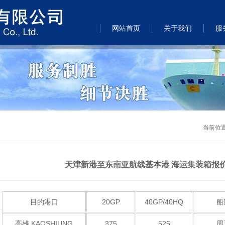
网站首页
关于我们
服
当前位
天津新港至东南亚航线基本港 海运集装箱报价 2
目的港口
20GP
40GP/40HQ
船
高雄 KAOSHIUNG
375
525
周